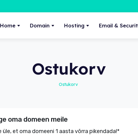
Home
Domain
Hosting
Email & Securi
Ostukorv
Ostukorv
ge oma domeen meile
e üle, et oma domeeni 1 aasta võrra pikendada!*