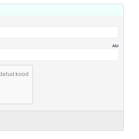
Abi
idatud kood