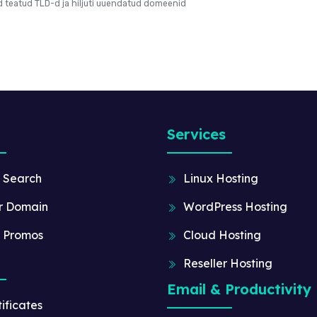
ud teatud TLD-d ja hiljuti uuendatud domeenid
Services
 Search
Linux Hosting
r Domain
WordPress Hosting
 Promos
Cloud Hosting
Reseller Hosting
Email & Productivity
ificates