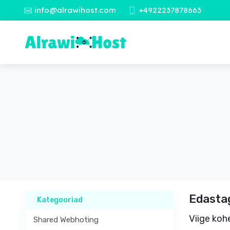
info@alrawihost.com
+4922237878663
Edasta
Kategooriad
Viige koh
Shared Webhoting