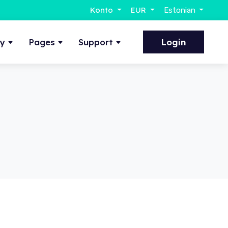
Konto
EUR
Estonian
ty
Pages
Support
Login