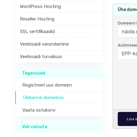
WordPress Hosting
Ühe dome
Reseller Hosting
Domeeni n
SSL sertifikaadid
Veebisaidi varundamine
Autorisee
Veebisaidi turvalisus
Tegevused
Registreeri uus domeen
Ülekanne domeenis
Vaata ostukorvi
Lisa 
Vali valuuta