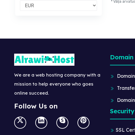
* Välja arvat
Domain
We are a web hosting company with a
Domain
mission to help everyone who goes
Transfe
online succeed.
Domain
Follow Us on
Security
SSL Cert