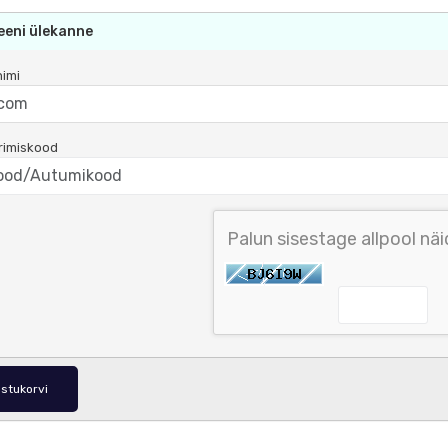
eni ülekanne
imi
rimiskood
Palun sisestage allpool nä
ostukorvi